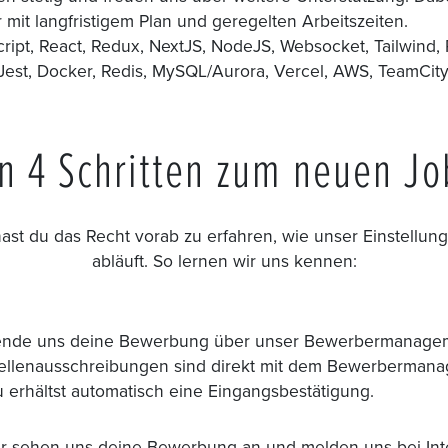
er mit langfristigem Plan und geregelten Arbeitszeiten.
ript, React, Redux, NextJS, NodeJS, Websocket, Tailwind, 
, Jest, Docker, Redis, MySQL/Aurora, Vercel, AWS, TeamCity,
In 4 Schritten zum neuen Jo
hast du das Recht vorab zu erfahren, wie unser Einstellun
abläuft. So lernen wir uns kennen:
nde uns deine Bewerbung über unser Bewerbermanagem
ellenausschreibungen sind direkt mit dem Bewerbermana
 erhältst automatisch eine Eingangsbestätigung.
r sehen uns deine Bewerbung an und melden uns bei Int