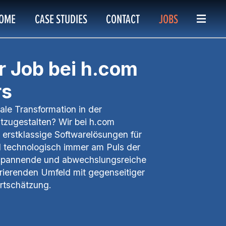
OME
CASE STUDIES
CONTACT
JOBS
r Job bei h.com
rs
itale Transformation in der
itzugestalten? Wir bei h.com
 erstklassige Softwarelösungen für
 technologisch immer am Puls der
n spannende und abwechslungsreiche
irierenden Umfeld mit gegenseitiger
rtschätzung.