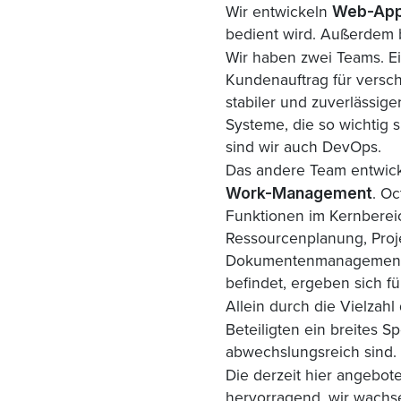
Web-Appl
Wir entwickeln
bedient wird. Außerdem b
Wir haben zwei Teams. Ei
Kundenauftrag für versc
stabiler und zuverlässig
Systeme, die so wichtig 
sind wir auch DevOps.
Das andere Team entwick
Work-Management
. O
Funktionen im Kernberei
Ressourcen­planung, Proje
Dokumentenmanagement, K
befindet, ergeben sich f
Allein durch die Vielzahl
Beteiligten ein breites S
abwechslungsreich sind.
Die derzeit hier angebot
hervorragend, wir wachse