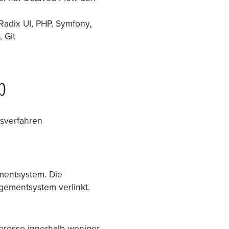
Radix UI, PHP, Symfony,
 Git
b
gsverfahren
entsystem. Die
gementsystem verlinkt.
eresse innerhalb weniger