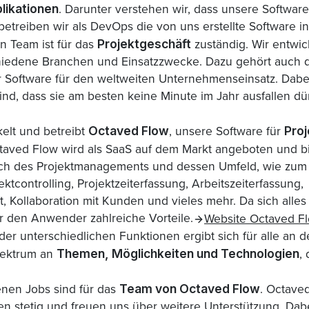
ikationen
. Darunter verstehen wir, dass unsere Softwar
etreiben wir als DevOps die von uns erstellte Software in
Projektgeschäft
n Team ist für das
zuständig. Wir entwi
hiedene Branchen und Einsatzzwecke. Dazu gehört auch d
er Software für den weltweiten Unternehmenseinsatz. Dabe
sind, dass sie am besten keine Minute im Jahr ausfallen d
Octaved Flow
Pro
elt und betreibt
, unsere Software für
ctaved Flow wird als SaaS auf dem Markt angeboten und bi
ch des Projektmanagements und dessen Umfeld, wie zum B
ktcontrolling, Projektzeiterfassung, Arbeitszeiterfassung,
ollaboration mit Kunden und vieles mehr. Da sich alles 
ür den Anwender zahlreiche Vorteile.
Website Octaved F
 der unterschiedlichen Funktionen ergibt sich für alle an 
Themen, Möglichkeiten und Technologien
pektrum an
,
Team von Octaved Flow
enen Jobs sind für das
. Octaved
n stetig und freuen uns über weitere Unterstützung. Dab