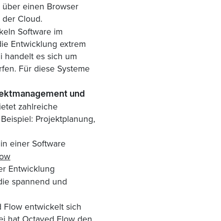
e über einen Browser
 der Cloud.
ckeln Software im
ie Entwicklung extrem
i handelt es sich um
ürfen. Für diese Systeme
jektmanagement und
etet zahlreiche
eispiel: Projektplanung,
in einer Software
low
der Entwicklung
 die spannend und
 Flow entwickelt sich
ei hat Octaved Flow den